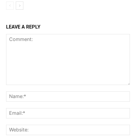
LEAVE A REPLY
Comment:
Na
Ema
Web