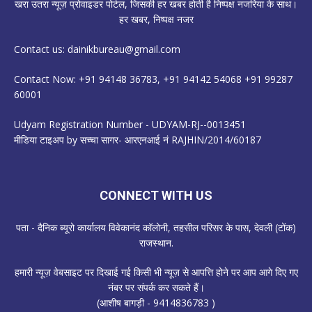
खरा उतरा न्यूज़ प्रोवाइडर पोर्टल, जिसकी हर खबर होती है निष्पक्ष नजरिया के साथ।
हर खबर, निष्पक्ष नजर
Contact us:
dainikbureau@gmail.com
Contact Now: +91 94148 36783, +91 94142 54068 +91 99287
60001
Udyam Registration Number - UDYAM-RJ--0013451
मीडिया टाइअप by सच्चा सागर- आरएनआई नं RAJHIN/2014/60187
CONNECT WITH US
पता - दैनिक ब्यूरो कार्यालय विवेकानंद कॉलोनी, तहसील परिसर के पास, देवली (टोंक)
राजस्थान.
हमारी न्यूज़ वेबसाइट पर दिखाई गई किसी भी न्यूज़ से आपत्ति होने पर आप आगे दिए गए
नंबर पर संपर्क कर सकते हैं।
(आशीष बागड़ी - 9414836783 )