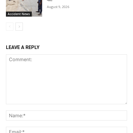
August 9, 2026
Accident News
LEAVE A REPLY
Comment:
Na
Ema