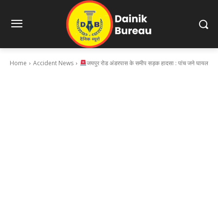
Home
Accident News
जयपुर रोड अंडरपास के समीप सड़क हादसा : पांच जने घायल